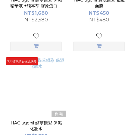
HAC agenil 蝶萃鑽彩 保濕
HAC agenil 舞肌鑽彩 緊緻
精華液 +純本萃 膠原蛋白粉
面膜
(70g/包) 限定組合
NT$1,680
NT$450
NT$2,580
NT$480
7大植萃鑽石保濕成分
售完
HAC agenil 蝶萃鑽彩 保濕
化妝水