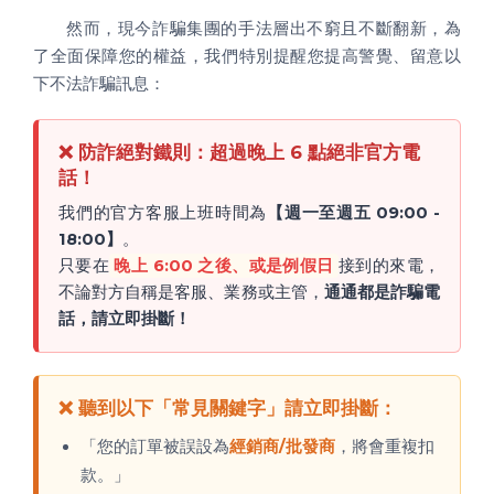
然而，現今詐騙集團的手法層出不窮且不斷翻新，為
了全面保障您的權益，我們特別提醒您提高警覺、留意以
下不法詐騙訊息：
❌ 防詐絕對鐵則：超過晚上 6 點絕非官方電
話！
我們的官方客服上班時間為
【週一至週五 09:00 -
18:00】
。
只要在
晚上 6:00 之後、或是例假日
接到的來電，
不論對方自稱是客服、業務或主管，
通通都是詐騙電
話，請立即掛斷！
❌ 聽到以下「常見關鍵字」請立即掛斷：
「您的訂單被誤設為
經銷商/批發商
，將會重複扣
款。」