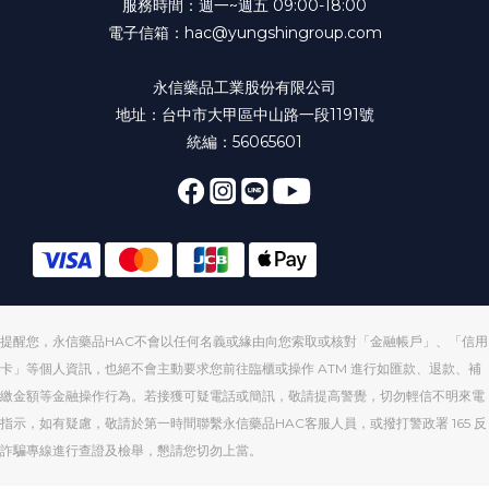
服務時間：週一~週五 09:00-18:00
電子信箱：hac@yungshingroup.com
永信藥品工業股份有限公司
地址：台中市大甲區中山路一段1191號
統編：56065601
提醒您，永信藥品HAC不會以任何名義或緣由向您索取或核對「金融帳戶」、「信用
卡」等個人資訊，也絕不會主動要求您前往臨櫃或操作 ATM 進行如匯款、退款、補
繳金額等金融操作行為。若接獲可疑電話或簡訊，敬請提高警覺，切勿輕信不明來電
指示，如有疑慮，敬請於第一時間聯繫永信藥品HAC客服人員，或撥打警政署 165 反
詐騙專線進行查證及檢舉，懇請您切勿上當。